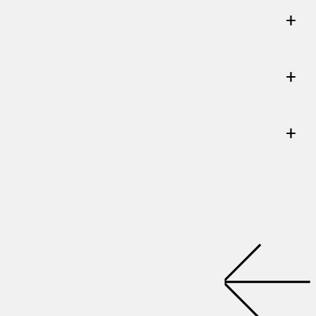
+
+
+