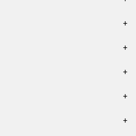
+
+
+
+
+