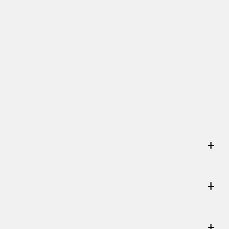
+
+
+